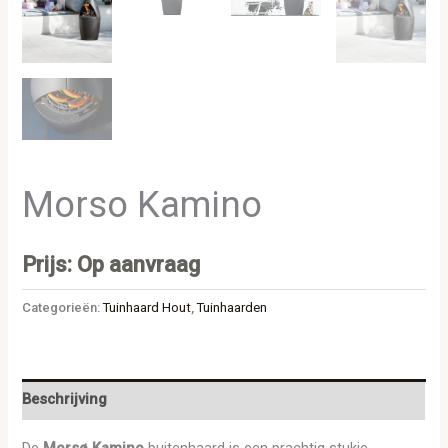
Morso Kamino
Prijs: Op aanvraag
Categorieën:
Tuinhaard Hout
,
Tuinhaarden
Beschrijving
De
Morsø Kamino
buitenhaard is een prachtig stukje