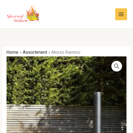
Ga
naar
de
inhoud
Home
»
Assortiment
»
Morso Kamino