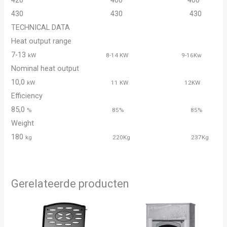
420 400 400
430 430 430
TECHNICAL DATA
Heat output range
7-13
kW 8-14 KW 9-16Kw
Nominal heat output
10,0
kW 11 KW 12KW
Efficiency
85,0
% 85% 85%
Weight
180
kg 220Kg 237Kg
Gerelateerde producten