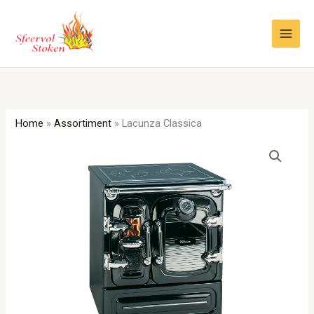
Ga
naar
de
inhoud
Home
»
Assortiment
»
Lacunza Classica