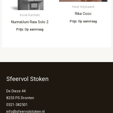
Hout Vrijstaand
Rika Cooc
Kook Kachels
Prijs: Op aanvraag
NunnaUuni Raia Solo 2
Prijs: Op aanvraag
Sfeervol Stoken
De Dieze 44
8253 PS Dronten
0321-382501
info@sfeervolstoken.nl