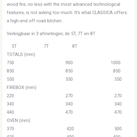
wood fire, no less with the most advanced technological
features, is not asking too much. It’s what CLASSICA offers:
a high-end off-road kitchen.
Verkrijgbaar in 3 afmetingen; de 5T, 7T en 8T
5T 7T 8T
TOTALS (mm)
750 900 1000
850 850 850
550 550 550
FIREBOX (mm)
220 270 270
340 340 340
440 470 470
OVEN (mm)
370 420 500