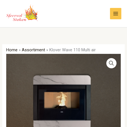
Ga
naar
de
inhoud
Home
»
Assortiment
»
Klover Wave 110 Multi air