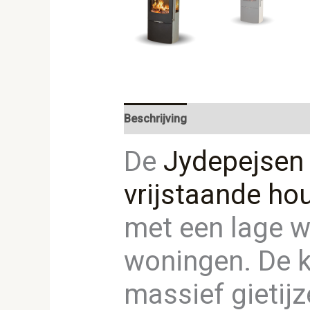
Beschrijving
Aanvullende informat
De
Jydepejsen
vrijstaande ho
met een lage 
woningen. De 
massief gietij