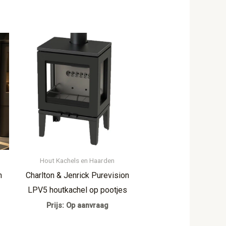
Hout Kachels en Haarden
n
Charlton & Jenrick Purevision
LPV5 houtkachel op pootjes
Prijs: Op aanvraag