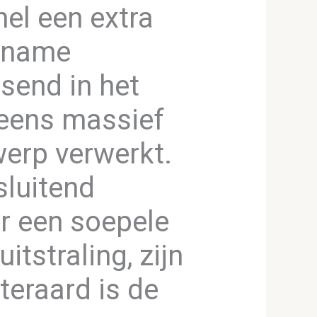
el een extra
gename
send in het
neens massief
werp verwerkt.
sluitend
r een soepele
tstraling, zijn
teraard is de