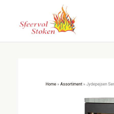
Ga
naar
de
inhoud
Home
»
Assortiment
»
Jydepejsen Sen