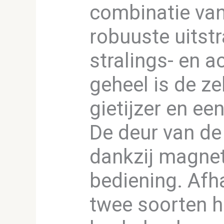
combinatie van
robuuste uitst
stralings- en 
geheel is de z
gietijzer en ee
De deur van de
dankzij magnet
bediening. Afha
twee soorten h