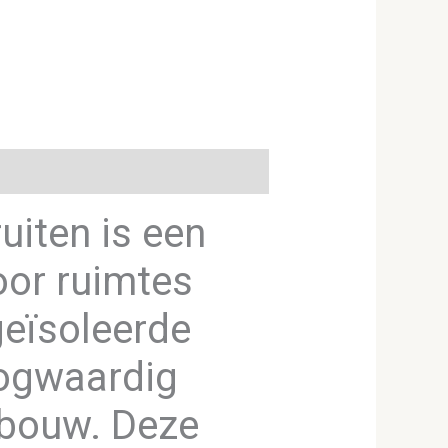
uiten is een
oor ruimtes
eïsoleerde
oogwaardig
mbouw. Deze