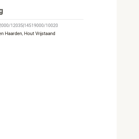
g
2000/12035|14519000/10020
en Haarden
,
Hout Vrijstaand