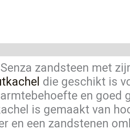
ie
Senza zandsteen met zijr
utkachel
die geschikt is v
warmtebehoefte en goed g
kachel is gemaakt van h
zer en een zandstenen o