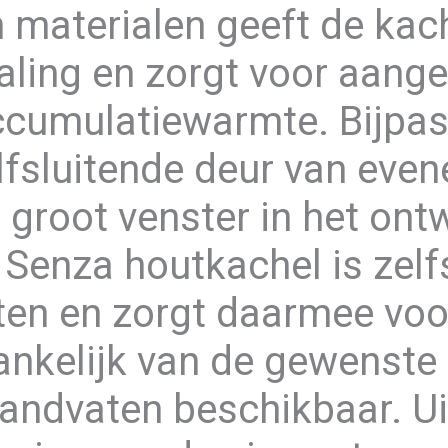
 materialen geeft de kach
raling en zorgt voor aan
accumulatiewarmte. Bijpas
elfsluitende deur van eve
n groot venster in het ont
 Senza houtkachel is zelf
en en zorgt daarmee voo
nkelijk van de gewenste ui
andvaten beschikbaar. Ui