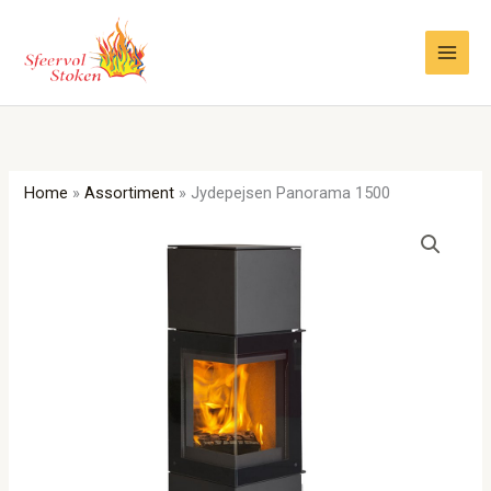
Ga
naar
de
inhoud
Home
»
Assortiment
»
Jydepejsen Panorama 1500