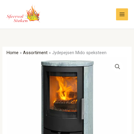
Ga
naar
de
inhoud
Home
»
Assortiment
»
Jydepejsen Mido speksteen