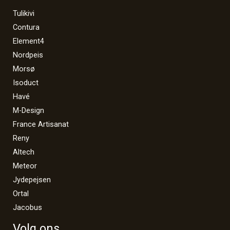
Tulikivi
Contura
Element4
Nordpeis
Morsø
Isoduct
Havé
M-Design
France Artisanat
Reny
Altech
Meteor
Jydepejsen
Ortal
Jacobus
Volg ons