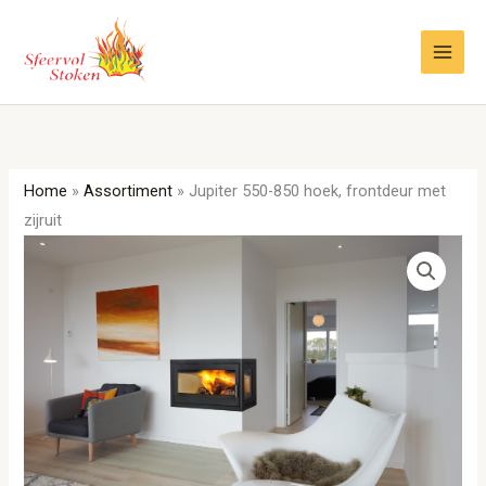
Ga
naar
de
inhoud
Home
»
Assortiment
»
Jupiter 550-850 hoek, frontdeur met
zijruit