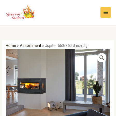
Ga
naar
de
inhoud
Home
»
Assortiment
»
Jupiter 550/850 driezijdig