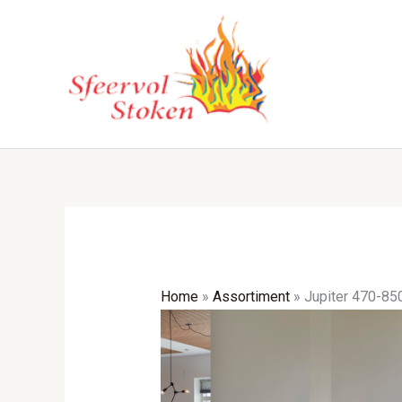
Ga
naar
de
inhoud
Home
»
Assortiment
»
Jupiter 470-850