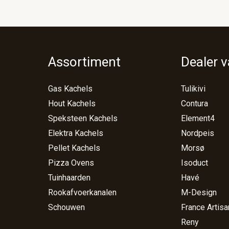
Assortiment
Dealer 
Gas Kachels
Tulikivi
Hout Kachels
Contura
Speksteen Kachels
Element4
Elektra Kachels
Nordpeis
Pellet Kachels
Morsø
Pizza Ovens
Isoduct
Tuinhaarden
Havé
Rookafvoerkanalen
M-Design
Schouwen
France Artisa
Reny