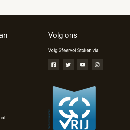
van
Volg ons
Volg Sfeervol Stoken via
nat