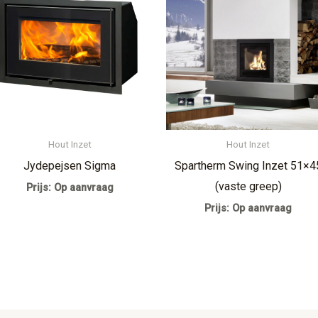
Hout Inzet
Hout Inzet
Jydepejsen Sigma
Spartherm Swing Inzet 51×4
(vaste greep)
Prijs: Op aanvraag
Prijs: Op aanvraag