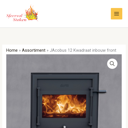
Ga
naar
de
inhoud
Home
»
Assortiment
»
JAcobus 12 Kwadraat inbouw front