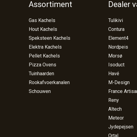
Assortiment
Dealer 
Gas Kachels
Tulikivi
Hout Kachels
Contura
Speksteen Kachels
Element4
Elektra Kachels
Nordpeis
Pellet Kachels
Morsø
Pizza Ovens
Isoduct
Tuinhaarden
Havé
Rookafvoerkanalen
M-Design
Schouwen
France Artisa
Reny
Altech
Meteor
Jydepejsen
Ortal