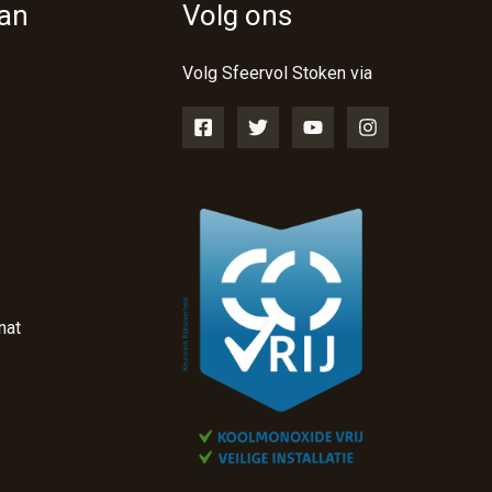
van
Volg ons
Volg Sfeervol Stoken via
nat