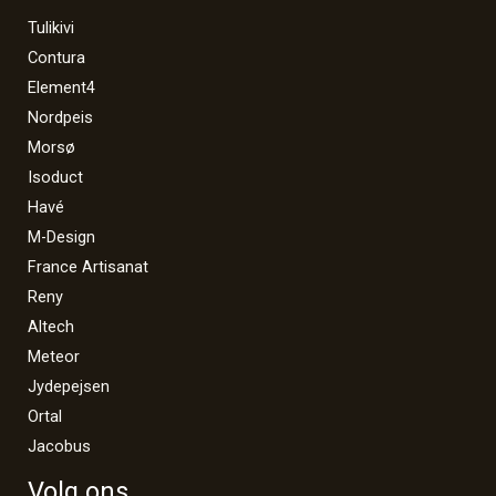
Tulikivi
Contura
Element4
Nordpeis
Morsø
Isoduct
Havé
M-Design
France Artisanat
Reny
Altech
Meteor
Jydepejsen
Ortal
Jacobus
Volg ons