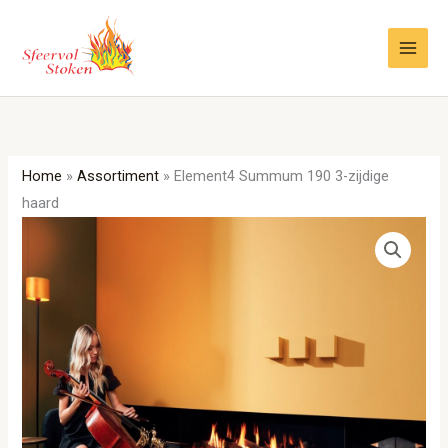
Ga
naar
de
inhoud
Home
»
Assortiment
»
Element4 Summum 190 3-zijdige
haard