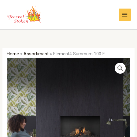
Ga
naar
de
inhoud
Home
»
Assortiment
»
Element4 Summum 100 F