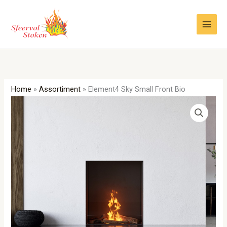
Ga
naar
de
inhoud
Home
»
Assortiment
»
Element4 Sky Small Front Bio