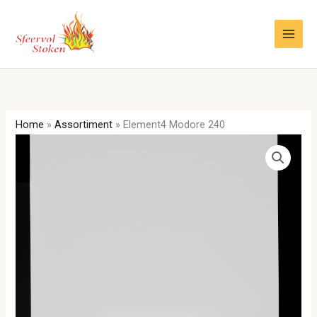
Ga
naar
de
inhoud
Home
»
Assortiment
»
Element4 Modore 240