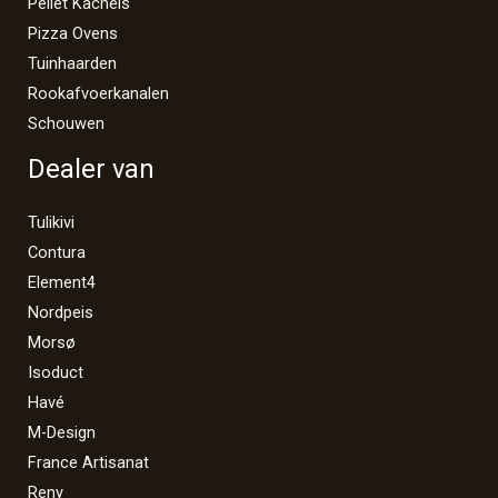
Pellet Kachels
Pizza Ovens
Tuinhaarden
Rookafvoerkanalen
Schouwen
Dealer van
Tulikivi
Contura
Element4
Nordpeis
Morsø
Isoduct
Havé
M-Design
France Artisanat
Reny