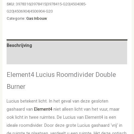
SKU:
3978316|3978415|3978415-G20|4504085-
G20|4506904|4506904-G20
Categorie:
Gas Inbouw
Beschrijving
Aanvullende informatie
Element4 Lucius Roomdivider Double
Burner
Lucius betekent licht. In het geval van deze gesloten
gashaard van
Element4
niet alleen licht van het vuur, maar
ook licht in twee ruimtes. De Lucius van Element4 is een
ideale roomdivider. Door deze grote Lucius gashaard ‘vrij’ in
de ruimte te plaatsen, verdeelt u een ruimte, lijkt deze optisch