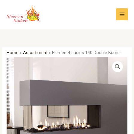
Ga
naar
de
inhoud
Home
»
Assortiment
»
Element4 Lucius 140 Double Burner