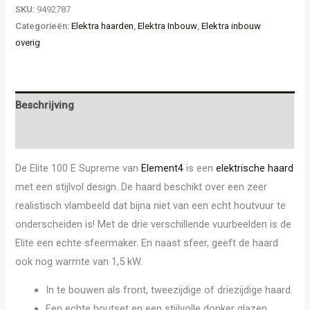
SKU:
9492787
Categorieën:
Elektra haarden
,
Elektra Inbouw
,
Elektra inbouw
overig
Beschrijving
Aanvullende informatie
De Elite 100 E Supreme van
Element4
is een
elektrische haard
met een stijlvol design. De haard beschikt over een zeer
realistisch vlambeeld dat bijna niet van een echt houtvuur te
onderscheiden is! Met de drie verschillende vuurbeelden is de
Elite een echte sfeermaker. En naast sfeer, geeft de haard
ook nog warmte van 1,5 kW.
In te bouwen als front, tweezijdige of driezijdige haard.
Een echte houtset en een stijlvolle donker glazen