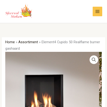
Ga
naar
de
inhoud
Home
»
Assortiment
»
Element4 Cupido 50 Realflame burner
gashaard