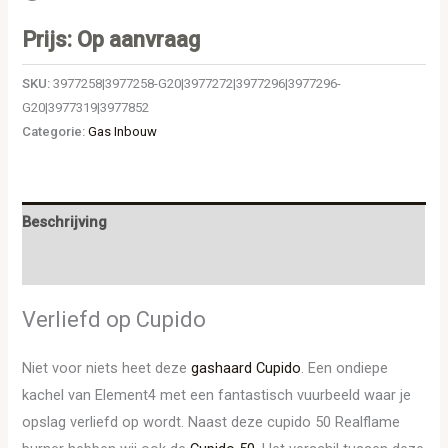
Prijs: Op aanvraag
SKU:
3977258|3977258-G20|3977272|3977296|3977296-
G20|3977319|3977852
Categorie:
Gas Inbouw
Beschrijving
Aanvullende informatie
Verliefd op Cupido
Niet voor niets heet deze
gashaard
Cupido
. Een ondiepe
kachel van Element4 met een fantastisch vuurbeeld waar je
opslag verliefd op wordt. Naast deze cupido 50 Realflame