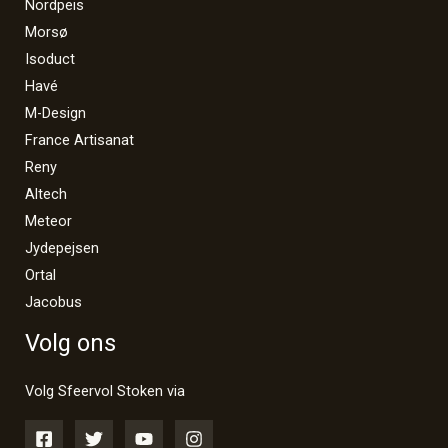
Nordpeis
Morsø
Isoduct
Havé
M-Design
France Artisanat
Reny
Altech
Meteor
Jydepejsen
Ortal
Jacobus
Volg ons
Volg Sfeervol Stoken via