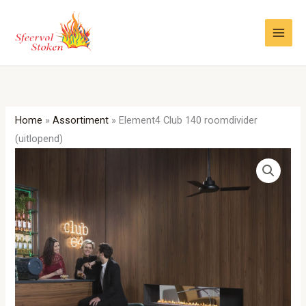
Ga
naar
de
inhoud
Home
»
Assortiment
»
Element4 Club 140 roomdivider
(uitlopend)