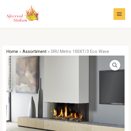
Ga
naar
de
inhoud
Home
»
Assortiment
»
DRU Metro 100XT/3 Eco Wave