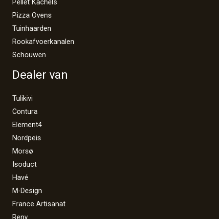
Pellet Kachels
Pizza Ovens
Tuinhaarden
Rookafvoerkanalen
Schouwen
Dealer van
Tulikivi
Contura
Element4
Nordpeis
Morsø
Isoduct
Havé
M-Design
France Artisanat
Reny