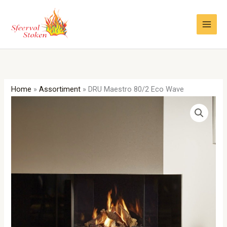
Ga
naar
de
inhoud
Home
»
Assortiment
»
DRU Maestro 80/2 Eco Wave