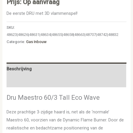
Prijs: Op aanvraag
De eerste DRU met 3D vlammenspel!
SKU:
48623|48626|48631|48634|48655|48658|48663|48707|48742|48832
Categorie:
Gas Inbouw
Beschrijving
Aanvullende informatie
Dru Maestro 60/3 Tall Eco Wave
Deze prachtige 3-zijdige haard is, net als de ‘normale’
Maestro 60, voorzien van de Dynamic Flame Burner. Door de
realistische en bedachtzame positionering van de