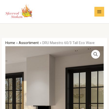
Ga
naar
de
inhoud
Home
»
Assortiment
»
DRU Maestro 60/3 Tall Eco Wave