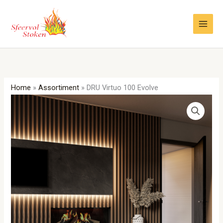
Ga
naar
de
inhoud
Home
»
Assortiment
»
DRU Virtuo 100 Evolve