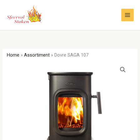
Ga
naar
de
inhoud
Home
»
Assortiment
»
Dovre SAGA 107