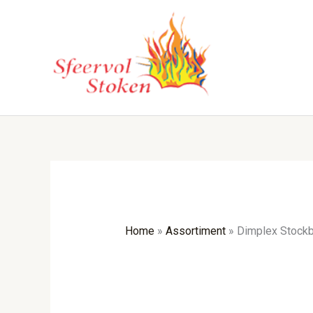
Ga
naar
de
inhoud
Home
»
Assortiment
»
Dimplex Stockb