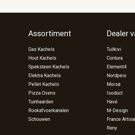
Assortiment
Dealer 
Gas Kachels
Tulikivi
Hout Kachels
Contura
Speksteen Kachels
Element4
Elektra Kachels
Nordpeis
Pellet Kachels
Morsø
Pizza Ovens
Isoduct
Tuinhaarden
Havé
Rookafvoerkanalen
M-Design
Schouwen
France Artisa
Reny