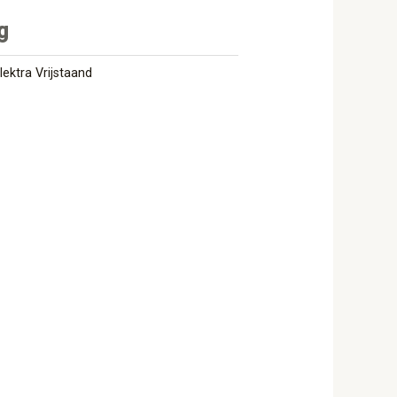
g
lektra Vrijstaand