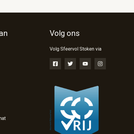
van
Volg ons
Volg Sfeervol Stoken via
nat