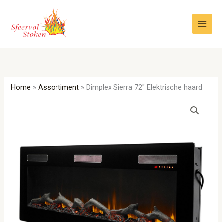
Ga
naar
de
inhoud
Home
»
Assortiment
»
Dimplex Sierra 72″ Elektrische haard