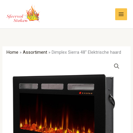
Ga
naar
de
inhoud
Home
»
Assortiment
»
Dimplex Sierra 48″ Elektrische haard