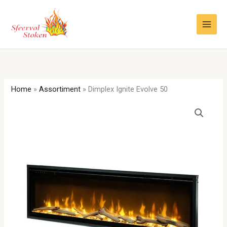
Ga
naar
de
inhoud
Home
»
Assortiment
»
Dimplex Ignite Evolve 50