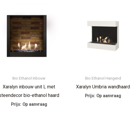
Bio Ethanol Inbouw
Bio Ethanol Hangend
Xaralyn inbouw unit L met
Xaralyn Umbria wandhaard
steendecor bio-ethanol haard
Prijs: Op aanvraag
Prijs: Op aanvraag