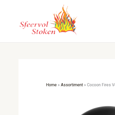
Ga
naar
de
inhoud
Home
»
Assortiment
»
Cocoon Fires V