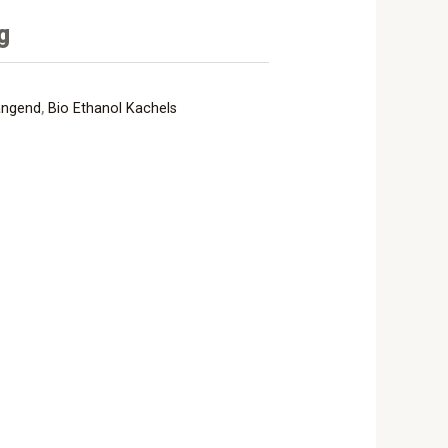
g
angend
,
Bio Ethanol Kachels