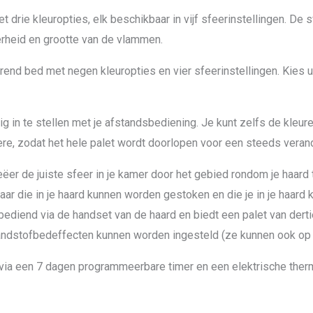
 drie kleuropties, elk beschikbaar in vijf sfeerinstellingen. De s
erheid en grootte van de vlammen.
rend bed met negen kleuropties en vier sfeerinstellingen. Kies uit
 in te stellen met je afstandsbediening. Je kunt zelfs de kleuren
dere, zodat het hele palet wordt doorlopen voor een steeds ver
eëer de juiste sfeer in je kamer door het gebied rondom je haard t
aar die in je haard kunnen worden gestoken en die je in je haard 
bediend via de handset van de haard en biedt een palet van derti
randstofbedeffecten kunnen worden ingesteld (ze kunnen ook op 
 via een 7 dagen programmeerbare timer en een elektrische therm