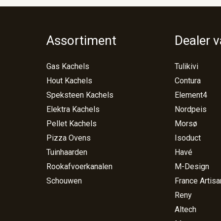
Assortiment
Dealer 
Gas Kachels
Tulikivi
Hout Kachels
Contura
Speksteen Kachels
Element4
Elektra Kachels
Nordpeis
Pellet Kachels
Morsø
Pizza Ovens
Isoduct
Tuinhaarden
Havé
Rookafvoerkanalen
M-Design
Schouwen
France Artisa
Reny
Altech