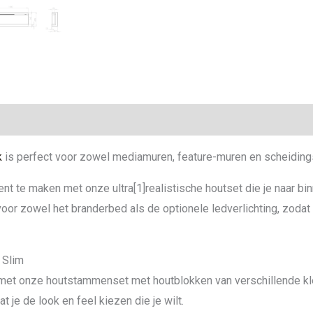
ie
k
is perfect voor zowel mediamuren, feature-muren en scheidin
 te maken met onze ultra[1]realistische houtset die je naar binn
n voor zowel het branderbed als de optionele ledverlichting, zod
 Slim
et onze houtstammenset met houtblokken van verschillende kleur
 je de look en feel kiezen die je wilt.