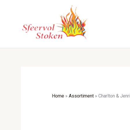
Ga
naar
de
inhoud
Home
»
Assortiment
»
Charlton & Jenr