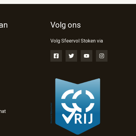
van
Volg ons
Volg Sfeervol Stoken via
nat