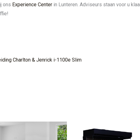
ij ons
Experience Center
in Lunteren. Adviseurs staan voor u kla
fie!
eiding Charlton & Jenrick i-1100e Slim