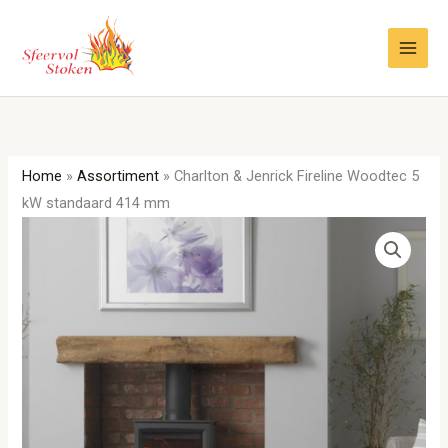
Ga
naar
de
inhoud
Home
»
Assortiment
»
Charlton & Jenrick Fireline Woodtec 5
kW standaard 414 mm