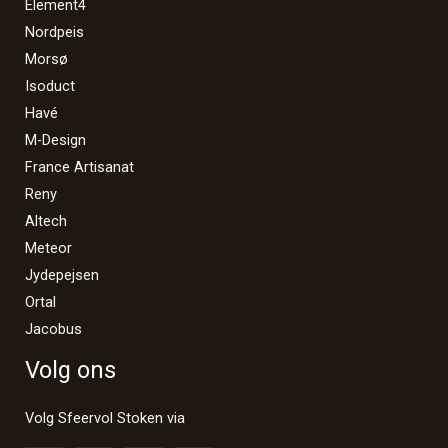
Element4
Nordpeis
Morsø
Isoduct
Havé
M-Design
France Artisanat
Reny
Altech
Meteor
Jydepejsen
Ortal
Jacobus
Volg ons
Volg Sfeervol Stoken via