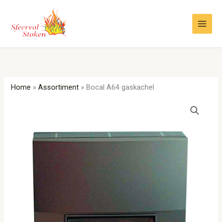
Ga
naar
de
inhoud
Home
»
Assortiment
»
Bocal A64 gaskachel