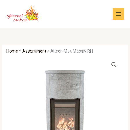
Ga
naar
de
inhoud
Home
»
Assortiment
»
Altech Max Massiv RH