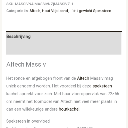
SKU:
MASSIVNA|MASSIVNZ|MASSIVZ-1
Categorieën:
Altech
,
Hout Vrijstaand
,
Licht gewicht Speksteen
Beschrijving
Aanvullende informatie
Altech Massiv
Het ronde en afgebogen front van de
Altech
Massiv mag
uniek genoemd worden. Het voordeel bij deze
speksteen
kachel spreekt voor zich. Met haar vloeroppervlak van 72×56
cm neemt het topmodel van Altech niet veel meer plaats in
dan een willekeurige andere
houtkachel
.
Speksteen in overvloed