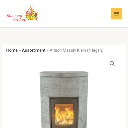
Ga
naar
de
inhoud
Home
»
Assortiment
»
Altech Massiv Klein (4 lagen)