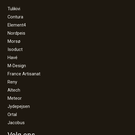
Tulikivi
Contura
Element4
Nordpeis
Morsø
Isoduct
Havé
M-Design
France Artisanat
Reny
Altech
Meteor
Jydepejsen
Ortal
Jacobus
Volg ons