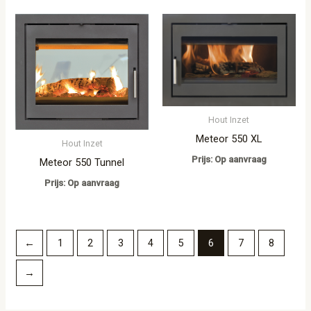
Hout Inzet
Meteor 550 XL
Hout Inzet
Prijs: Op aanvraag
Meteor 550 Tunnel
Prijs: Op aanvraag
←
1
2
3
4
5
6
7
8
→