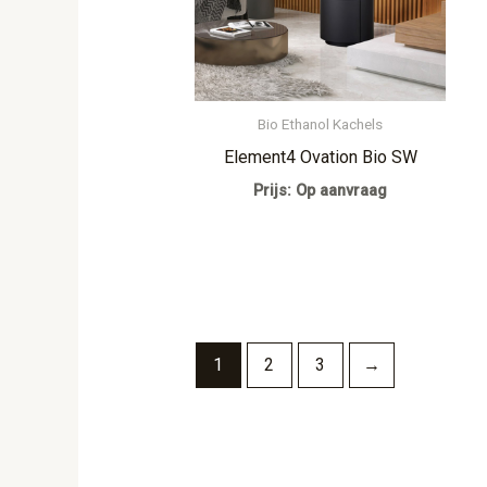
Bio Ethanol Kachels
Element4 Ovation Bio SW
Prijs: Op aanvraag
1
2
3
→