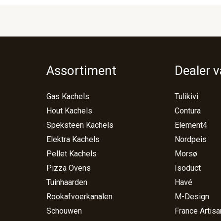
Assortiment
Dealer 
Gas Kachels
Tulikivi
Hout Kachels
Contura
Speksteen Kachels
Element4
Elektra Kachels
Nordpeis
Pellet Kachels
Morsø
Pizza Ovens
Isoduct
Tuinhaarden
Havé
Rookafvoerkanalen
M-Design
Schouwen
France Artisa