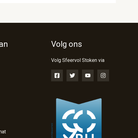
van
Volg ons
Volg Sfeervol Stoken via
nat